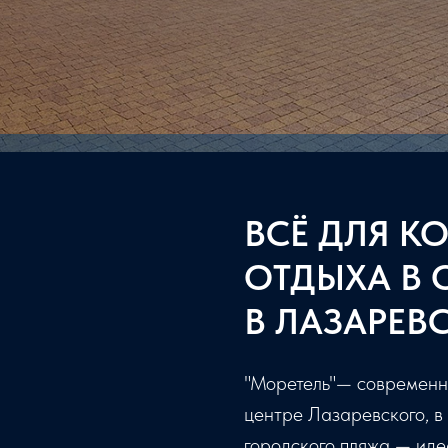
Кафе у бассейна
Бар у бассейна
Живые выступления артистов
ВСЁ ДЛЯ 
ОТДЫХА В 
В ЛАЗАРЕВ
"Моретель"— современны
центре Лазаревского, в
городского пляжа — иде