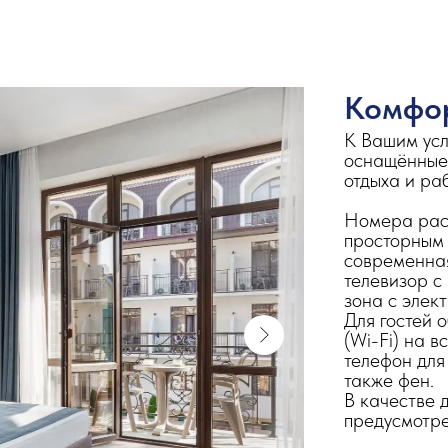
Комфор
К Вашим усл
оснащённые
отдыха и ра
Номера рас
просторным 
современная
телевизор с
зона с элек
Для гостей 
(Wi-Fi) на 
телефон для
также фен.
В качестве 
предусмотре