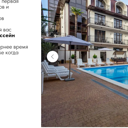
 первая
ов и
ов
я вас
ссейн
чернее время
же когда