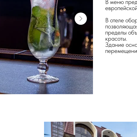
В меню пред
европейской
В отеле обо
позволяющая
пределы объ
красоты.
Здание осн
перемещени