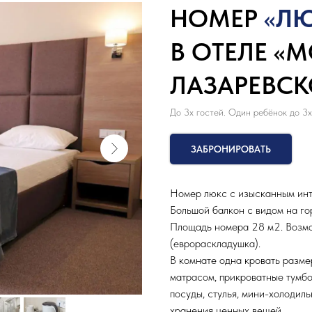
НОМЕР
«
ЛЮ
В ОТЕЛЕ «М
ЛАЗАРЕВСК
До 3х гостей. Один ребёнок до 3х
ЗАБРОНИРОВАТЬ
Номер люкс с изысканным инт
Большой балкон с видом на го
Площадь номера 28 м2. Возмо
(еврораскладушка).
В комнате одна кровать разме
матрасом, прикроватные тумбо
посуды, стулья, мини-холодиль
хранения ценных вещей.