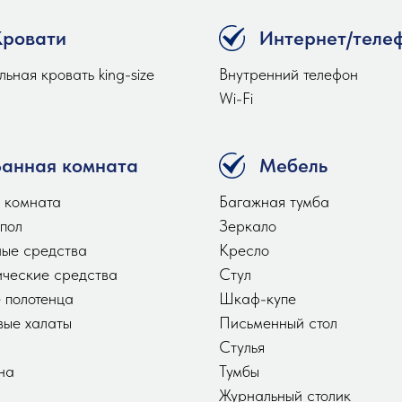
Кровати
Интернет/теле
ьная кровать king-size
Внутренний телефон
Wi-Fi
Ванная комната
Мебель
 комната
Багажная тумба
 пол
Зеркало
ные средства
Кресло
ические средства
Стул
 полотенца
Шкаф-купе
ые халаты
Письменный стол
Стулья
на
Тумбы
Журнальный столик