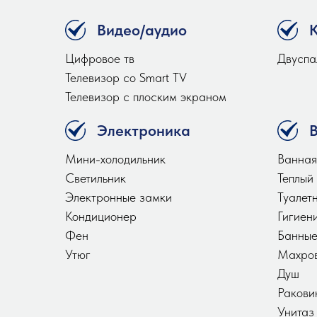
Видео/аудио
Цифровое тв
Двуспал
Телевизор со Smart TV
Телевизор с плоским экраном
Электроника
Мини-холодильник
Ванная
Светильник
Теплый
Электронные замки
Туалет
Кондиционер
Гигиен
Фен
Банные
Утюг
Махров
Душ
Ракови
Унитаз