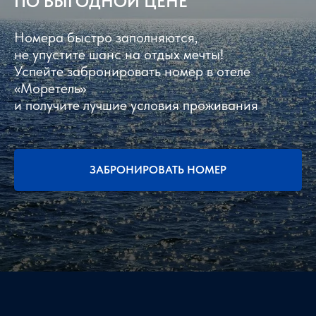
ПО ВЫГОДНОЙ ЦЕНЕ
Номера быстро заполняются,
не упустите шанс на отдых мечты!
Успейте забронировать номер в отеле
«Моретель»
и получите лучшие условия проживания
ЗАБРОНИРОВАТЬ НОМЕР